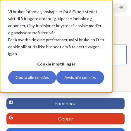
Gå til hovedinnhold
Hybel.no
Vi bruker informasjonskapsler for å få nettstedet
vårt til å fungere ordentlig, tilpasse innhold og
annonser, tilby funksjoner knyttet til sosiale medier
Logg inn
og analysere trafikken vår.
For å overholde dine preferanser, må vi bruke en liten
Logg inn
cookie slik at du ikke blir bedt om å ta dette valget
Du må være logget inn for å få tilgang til denne
igjen.
siden.
Cookie innstillinger
Bruk ekstern konto
Godta alle cookies
Avvis alle cookies
Logg inn med ekstern brukerkonto
Facebook
Google