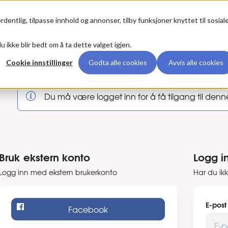
Premium
rdentlig, tilpasse innhold og annonser, tilby funksjoner knyttet til sosial
u ikke blir bedt om å ta dette valget igjen.
nn
Cookie innstillinger
Godta alle cookies
Avvis alle cookies
Du må være logget inn for å få tilgang til denn
Bruk ekstern konto
Logg i
Logg inn med ekstern brukerkonto
Har du ik
E-post
Facebook