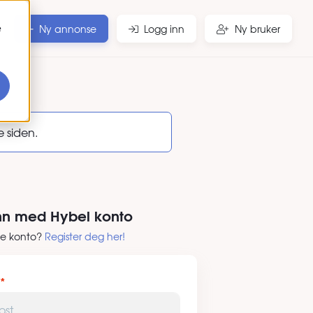
e
Ny annonse
Logg inn
Ny bruker
e siden.
nn med Hybel konto
ke konto?
Register deg her!