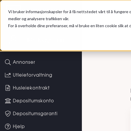
Gå til hovedinnhold
Hybel
Logg inn
Vi bruker informasjonskapsler for å få nettstedet vårt til å fungere o
medier og analysere trafikken vår.
For å overholde dine preferanser, må vi bruke en liten cookie slik at d
Logg i
Ikke logget inn
Annonser
Utleieforvaltning
Husleiekontrakt
Depositumskonto
Depositumsgaranti
Hjelp