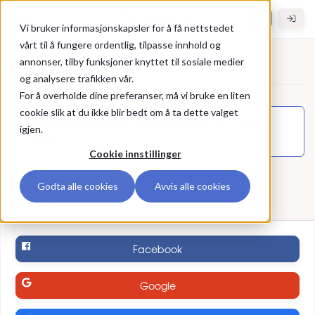
Gå til hovedinnhold
Hybel.no
Vi bruker informasjonskapsler for å få nettstedet
vårt til å fungere ordentlig, tilpasse innhold og
annonser, tilby funksjoner knyttet til sosiale medier
Logg inn
og analysere trafikken vår.
For å overholde dine preferanser, må vi bruke en liten
Logg inn
cookie slik at du ikke blir bedt om å ta dette valget
Du må være logget inn for å få tilgang til denne
igjen.
siden.
Cookie innstillinger
Bruk ekstern konto
Godta alle cookies
Avvis alle cookies
Logg inn med ekstern brukerkonto
Facebook
Google