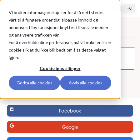
Gå til hovedinnhold
Hybel.no
Vi bruker informasjonskapsler for å få nettstedet
vårt til å fungere ordentlig, tilpasse innhold og
annonser, tilby funksjoner knyttet til sosiale medier
Logg inn
og analysere trafikken vår.
For å overholde dine preferanser, må vi bruke en liten
Logg inn
cookie slik at du ikke blir bedt om å ta dette valget
Du må være logget inn for å få tilgang til denne
igjen.
siden.
Cookie innstillinger
Bruk ekstern konto
Godta alle cookies
Avvis alle cookies
Logg inn med ekstern brukerkonto
Facebook
Google