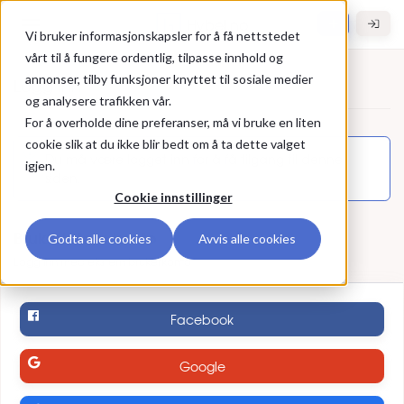
Gå til hovedinnhold
Hybel.no
Vi bruker informasjonskapsler for å få nettstedet
vårt til å fungere ordentlig, tilpasse innhold og
annonser, tilby funksjoner knyttet til sosiale medier
Logg inn
og analysere trafikken vår.
For å overholde dine preferanser, må vi bruke en liten
Logg inn
cookie slik at du ikke blir bedt om å ta dette valget
Du må være logget inn for å få tilgang til denne
igjen.
siden.
Cookie innstillinger
Bruk ekstern konto
Godta alle cookies
Avvis alle cookies
Logg inn med ekstern brukerkonto
Facebook
Google