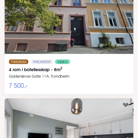
PREMIUM
PRIORITERT
VIDEO
2
4 rom i bofellesskap - 8m
Gyldenløves Gate 11A, Trondheim
7 500,-