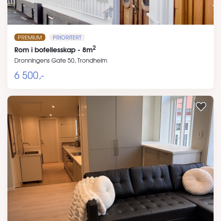
PREMIUM
PRIORITERT
2
Rom i bofellesskap - 8m
Dronningens Gate 50, Trondheim
6 500,-