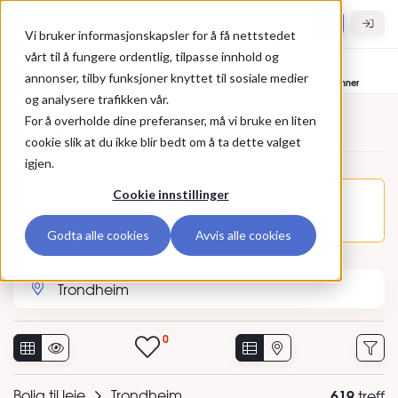
Gå til hovedinnhold
Hybel.no
Vi bruker informasjonskapsler for å få nettstedet
vårt til å fungere ordentlig, tilpasse innhold og
annonser, tilby funksjoner knyttet til sosiale medier
Bolig til leie
Leietakere
Hybelvenner
og analysere trafikken vår.
For å overholde dine preferanser, må vi bruke en liten
Annonser
cookie slik at du ikke blir bedt om å ta dette valget
igjen.
Cookie innstillinger
Annonsen Leilighet - 6 roms, Rosenborg Gate 7B,
Trondheim (370926) er ikke lenger synlig.
Godta alle cookies
Avvis alle cookies
Søk etter sted eller annonse-ID
0
Bolig til leie
Trondheim
619
treff