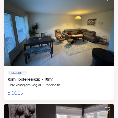
PRIORITERT
2
Rom i bofellesskap - 10m
Olav Vasseljens Veg 6C, Trondheim
6 000,-